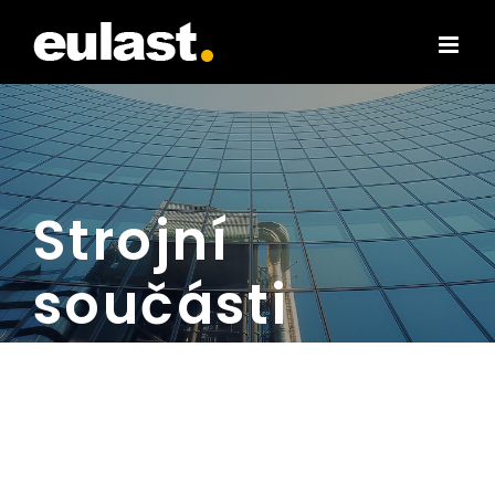
Skip
to
content
Strojní
součásti