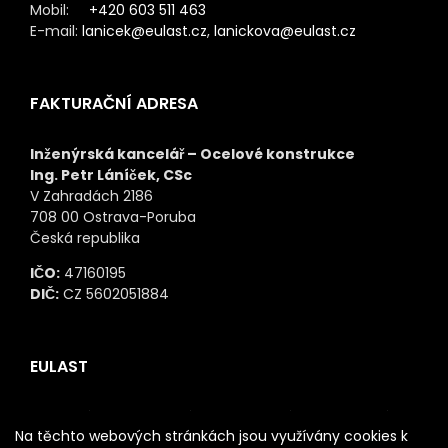
Mobil:
+420 603 511 463
E-mail:
lanicek@eulast.cz
,
lanickova@eulast.cz
FAKTURAČNÍ ADRESA
Inženýrská kancelář – Ocelové konstrukce
Ing. Petr Láníček, CSc
V Zahradách 2186
708 00 Ostrava-Poruba
Česká republika
IČO:
47160195
DIČ:
CZ 5602051884
EULAST
Našim cílem je spojit výrobce ocelových konstrukcí,
Na těchto webových stránkách jsou využívány cookies k
specializujících se na jednotlivé typy dodávek,