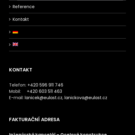
Reference
Kontakt
KONTAKT
Telefon:
+420 596 911 746
Mobil:
+420 603 511 463
E-mail:
lanicek@eulast.cz
,
lanickova@eulast.cz
FAKTURAČNÍ ADRESA
Inženýrská kancelář – Ocelové konstrukce