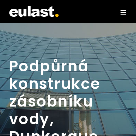
Skip
to
content
Podpůrná
konstrukce
zásobníku
vody,