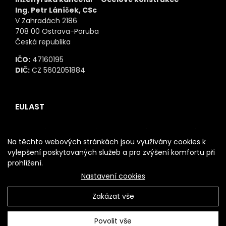
Ing. Petr Láníček, CSc
V Zahradách 2186
708 00 Ostrava-Poruba
Česká republika
IČO:
47160195
DIČ:
CZ 5602051884
EULAST
Našim cílem je spojit výrobce ocelových konstrukcí,
Na těchto webových stránkách jsou využívány cookies k
specializujících se na jednotlivé typy dodávek,
vylepšení poskytovaných služeb a pro zvýšení komfortu při
zákazníka a naše služby a dosáhnout tak optimálních
prohlížení.
výsledků z hlediska kvality, ceny a termínů dodávek.
Nastavení cookies
Zakázat vše
Povolit vše