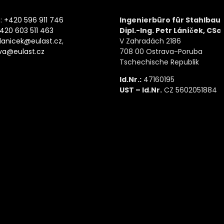
:
+420 596 911 746
Ingenierbüro für Stahlbau
420 603 511 463
Dipl.-Ing. Petr Láníček, CSc
lanicek@eulast.cz
,
V Zahradách 2186
va@eulast.cz
708 00 Ostrava-Poruba
Tschechische Republik
Id.Nr.:
47160195
UST – Id.Nr.
CZ 5602051884